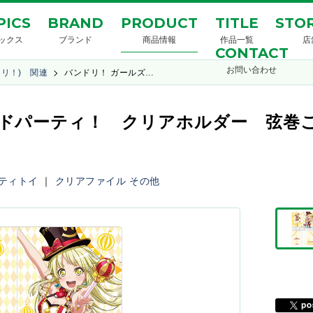
PICS
BRAND
PRODUCT
TITLE
STOR
ックス
ブランド
商品情報
作品一覧
店
CONTACT
お問い合わせ
ンドリ！) 関連
バンドリ！ ガールズ…
ンドパーティ！ クリアホルダー 弦巻
ティトイ
｜
クリアファイル
その他