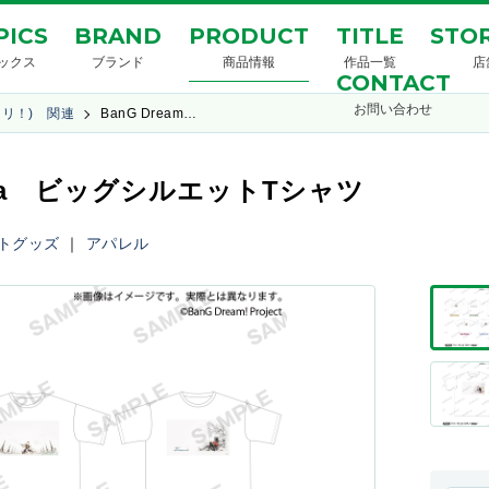
PICS
BRAND
PRODUCT
TITLE
STOR
ックス
ブランド
商品情報
作品一覧
店
CONTACT
お問い合わせ
ンドリ！) 関連
BanG Dream…
Mujica ビッグシルエットTシャツ
トグッズ
｜
アパレル