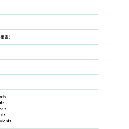
ズ相当）
ris
is
ris
ris
ionis