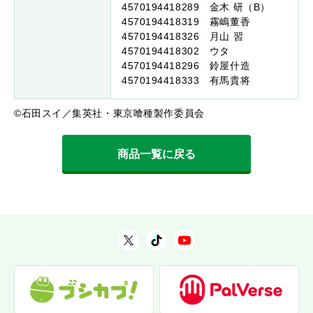
4570194418289 金木 研（B）
4570194418319 霧嶋董香
4570194418326 月山 習
4570194418302 ウタ
4570194418296 鈴屋什造
4570194418333 有馬貴将
©石田スイ／集英社・東京喰種製作委員会
商品一覧に戻る