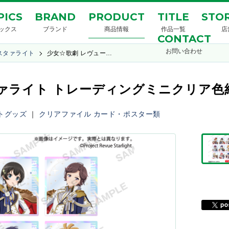
PICS
BRAND
PRODUCT
TITLE
STOR
ックス
ブランド
商品情報
作品一覧
店
CONTACT
お問い合わせ
スタァライト
少女☆歌劇 レヴュー…
イト トレーディングミニクリア色紙 -Écla
トグッズ
｜
クリアファイル
カード・ポスター類