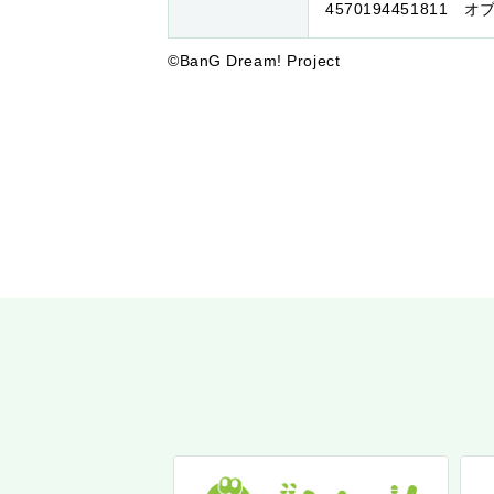
4570194451811 
©BanG Dream! Project