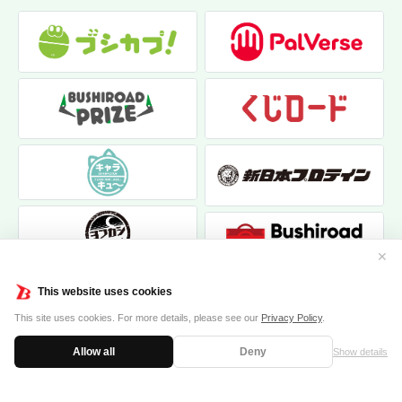
✕
This website uses cookies
This site uses cookies. For more details, please see our
Privacy Policy
.
Allow all
Deny
Show details
|
|
個人情報保護方針
お問い合わせ
クッキーポリシー