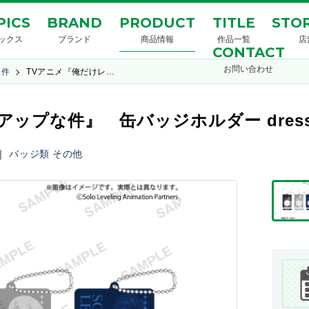
PICS
BRAND
PRODUCT
TITLE
STOR
ックス
ブランド
商品情報
作品一覧
店
CONTACT
お問い合わせ
な件
TVアニメ『俺だけレ…
ップな件』 缶バッジホルダー dress v
｜
バッジ類
その他