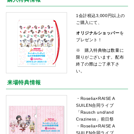
1会計税込3,000円以上の
ご購入にて、
オリジナルショッパー
を
プレゼント！
※ 購入特典物は数量に
限りがございます。配布
終了の際はご了承下さ
い。
来場特典情報
・Roselia×RAISE A
SUILEN合同ライブ
「Rausch und/and
Craziness」前日祭
・Roselia×RAISE A
SUILEN合同ライブ