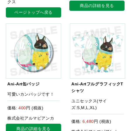
クス
商品の詳細を見る
ページトップへ戻る
Ani-Art缶バッジ
Ani-ArtフルグラフィックT
シャツ
可愛いカンバッジです！
ユニセックス(サイ
ズ:S,M,L,XL)
価格:
400
円 (税抜)
株式会社アルマビアンカ
価格:
6,480
円 (税抜)
商品の詳細を見る