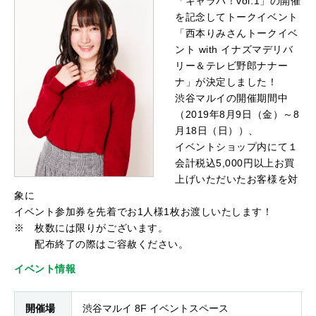
「キャラパ！vol.1」の開催
を記念してトークイベント
「西本りみさんトークイベ
ント with イナズマデリバ
リー＆テレビ野郎ナナー
ナ」が決定しました！
渋谷マルイの開催期間中
（2019年8月9日（金）～8
月18日（日））、
イベントショップ内にて１
会計税込5,000円以上お買
上げいただいたお客様を対
象に
イベント参加券を先着でお1人様1枚お渡しいたします！
※ 枚数には限りがございます。
配布終了の際はご容赦ください。
イベント情報
開催場
渋谷マルイ 8F イベントスペース