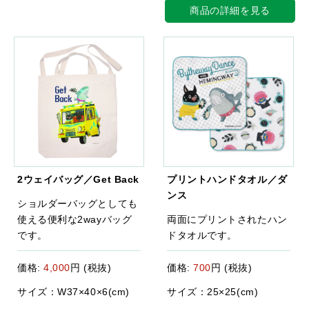
商品の詳細を見る
2ウェイバッグ／Get Back
プリントハンドタオル／ダ
ンス
ショルダーバッグとしても
使える便利な2wayバッグ
両面にプリントされたハン
です。
ドタオルです。
価格:
4,000
円 (税抜)
価格:
700
円 (税抜)
サイズ：W37×40×6(cm)
サイズ：25×25(cm)