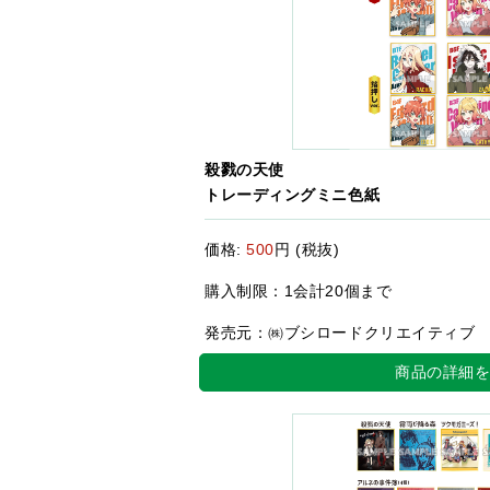
殺戮の天使
トレーディングミニ色紙
価格:
500
円 (税抜)
購入制限：1会計20個まで
発売元：㈱ブシロードクリエイティブ
商品の詳細