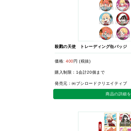
殺戮の天使 トレーディング缶バッジ
価格:
400
円 (税抜)
購入制限：1会計20個まで
発売元：㈱ブシロードクリエイティブ
商品の詳細