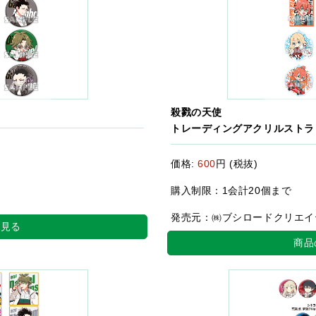
殺戮の天使
トレーディングアクリルストラ
価格:
600
円 (税抜)
購入制限：1会計20個まで
発売元：㈱ブシロードクリエイ
を見る
商品