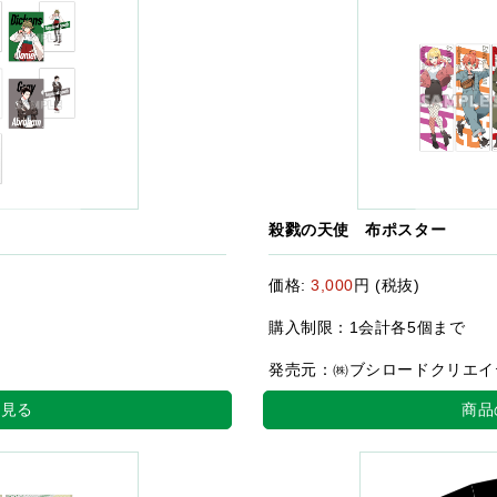
殺戮の天使 布ポスター
価格:
3,000
円 (税抜)
購入制限：1会計各5個まで
発売元：㈱ブシロードクリエイ
を見る
商品