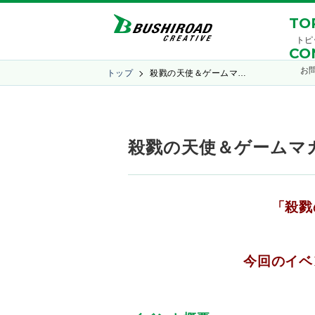
TO
トピ
CO
お
トップ
殺戮の天使＆ゲームマ…
殺戮の天使＆ゲームマガジ
「殺戮
今回のイベ