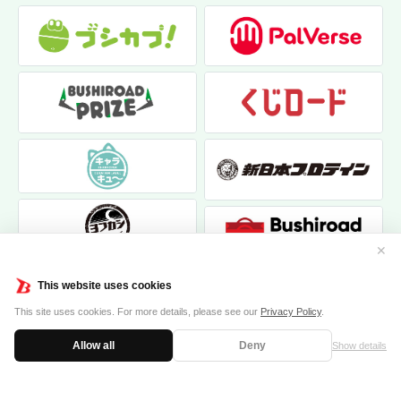
✕
This website uses cookies
This site uses cookies. For more details, please see our
Privacy Policy
.
Allow all
Deny
Show details
|
|
個人情報保護方針
お問い合わせ
クッキーポリシー
© 2017 bushiroad creative