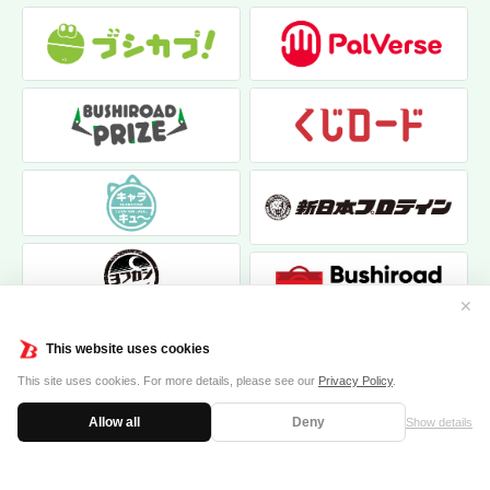
✕
This website uses cookies
This site uses cookies. For more details, please see our
Privacy Policy
.
Allow all
Deny
Show details
|
|
個人情報保護方針
お問い合わせ
クッキーポリシー
© 2017 bushiroad creative