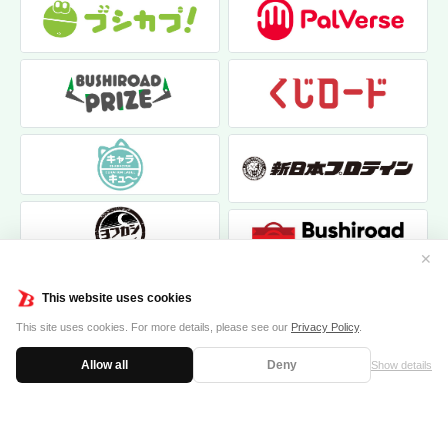
✕
This website uses cookies
This site uses cookies. For more details, please see our
Privacy Policy
.
Allow all
Deny
Show details
|
|
個人情報保護方針
お問い合わせ
クッキーポリシー
© 2017 bushiroad creative