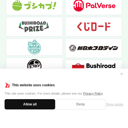
✕
This website uses cookies
This site uses cookies. For more details, please see our
Privacy Policy
.
Allow all
Deny
Show details
|
|
個人情報保護方針
お問い合わせ
クッキーポリシー
© 2017 bushiroad creative