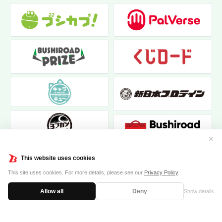
✕
This website uses cookies
This site uses cookies. For more details, please see our
Privacy Policy
.
Allow all
Deny
Show details
|
|
個人情報保護方針
お問い合わせ
クッキーポリシー
© 2017 bushiroad creative