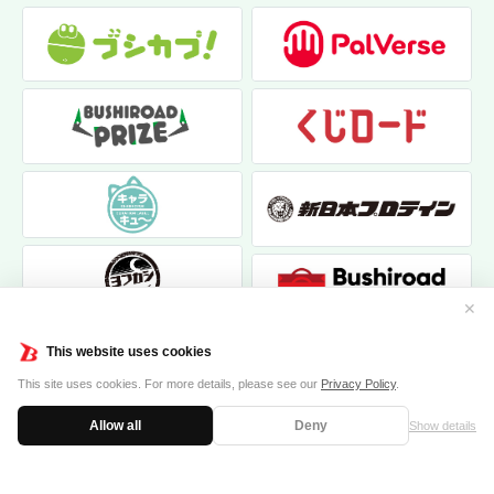
✕
This website uses cookies
This site uses cookies. For more details, please see our
Privacy Policy
.
Allow all
Deny
Show details
|
|
個人情報保護方針
お問い合わせ
クッキーポリシー
© 2017 bushiroad creative