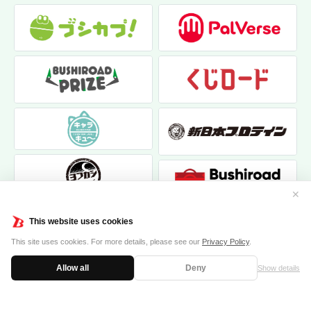
✕
This website uses cookies
This site uses cookies. For more details, please see our
Privacy Policy
.
Allow all
Deny
Show details
|
|
個人情報保護方針
お問い合わせ
クッキーポリシー
© 2017 bushiroad creative