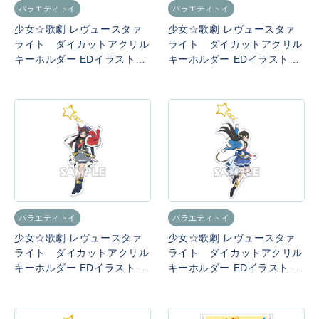
バラエティトイ
バラエティトイ
少女☆歌劇 レヴュースタァ
少女☆歌劇 レヴュースタァ
ライト ダイカットアクリル
ライト ダイカットアクリル
キーホルダー EDイラストve
キーホルダー EDイラストve
r. 星見純那
r. 露崎まひる
バラエティトイ
バラエティトイ
少女☆歌劇 レヴュースタァ
少女☆歌劇 レヴュースタァ
ライト ダイカットアクリル
ライト ダイカットアクリル
キーホルダー EDイラストve
キーホルダー EDイラストve
r.天堂真矢
r. 神楽ひかり