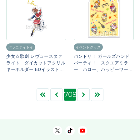
バラエティトイ
イベントグッズ
少女☆歌劇 レヴュースタァ
バンドリ！ ガールズバンド
ライト ダイカットアクリル
パーティ！ スクエアミラ
キーホルダー EDイラストve
ー ハロー、ハッピーワール
r. 愛城華恋
ド！
709