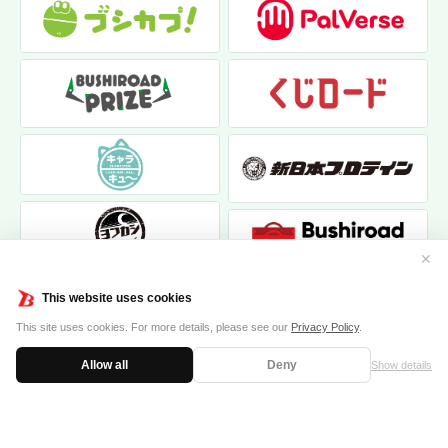
✕
This website uses cookies
This site uses cookies. For more details, please see our
Privacy Policy
.
Allow all
Deny
Show details
|
|
個人情報保護方針
お問い合わせ
クッキーポリシー
© 2017 bushiroad creative