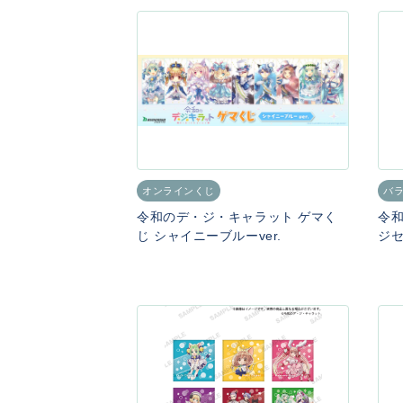
オンラインくじ
バ
令和のデ・ジ・キャラット ゲマく
令和
じ シャイニーブルーver.
ジセ