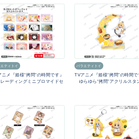
ラエティトイ
バラエティトイ
アニメ『姫様“拷問”の時間です』
TVアニメ『姫様“拷問”の時間
レーディングミニブロマイドセ
ゆらゆら“拷問”アクリルスタ
ト