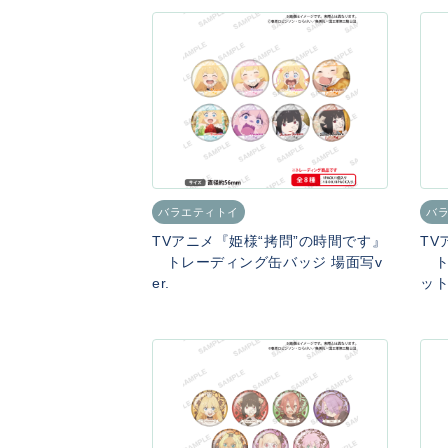
バラエティトイ
バ
TVアニメ『姫様“拷問”の時間です』
TV
トレーディング缶バッジ 場面写v
ト
er.
ッ