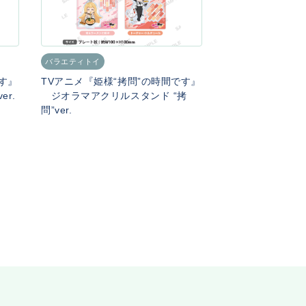
バラエティトイ
です』
TVアニメ『姫様“拷問”の時間です』
r.
ジオラマアクリルスタンド “拷
問”ver.