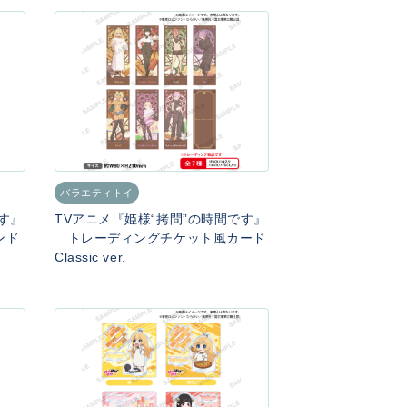
バラエティトイ
です』
TVアニメ『姫様“拷問”の時間です』
ンド
トレーディングチケット風カード
Classic ver.