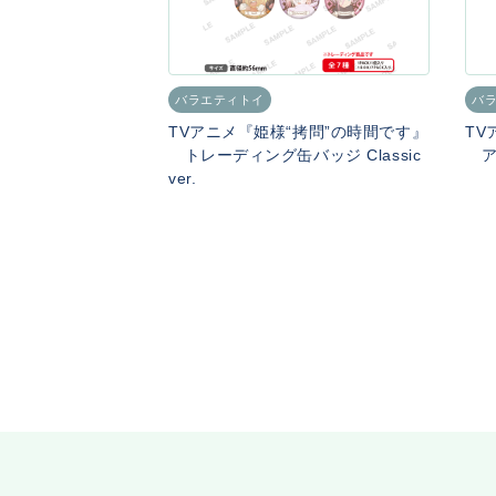
バラエティトイ
バ
TVアニメ『姫様“拷問”の時間です』
TV
トレーディング缶バッジ Classic
アク
ver.