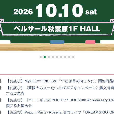
日
【お詫び】MyGO!!!!! 9th LIVE「つなぎ目の向こうに」関
日
【お詫び】《夢限大みゅーたいぷ×GiGOキャンペーン》購入特
するご案内
日
【お詫び】《コードギアス POP UP SHOP 20th Anniversar
関するお知らせ
日
【お詫び】Poppin’Party×Roselia 合同ライブ「DREAMS