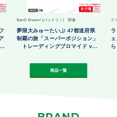
BanG Dream! (バンドリ！) 関連
ラ
フ
夢限大みゅーたいぷ 47都道府県
ラ
ア
制覇の旅「スーパーポジション」
ェ
・水
トレーディングブロマイド vol.
ら
2
動
商品一覧
BRAND