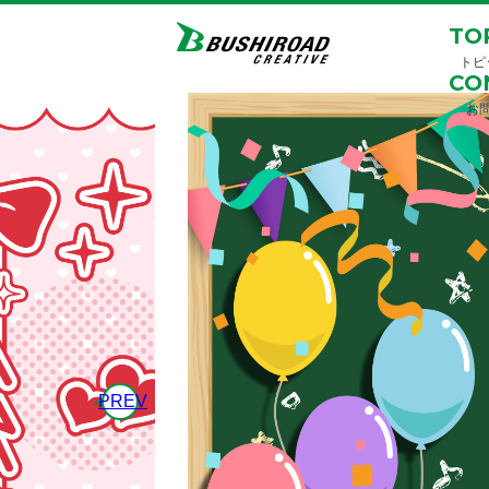
TO
トピ
CO
お
PREV