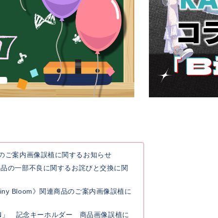
連商品のご案内画像誤植に関するお知らせ
典品の一部不良に関するお詫びと交換に関
y Rainy Bloom》関連商品のご案内画像誤植に
 GO ON」 記念キーホルダー 商品画像誤植に