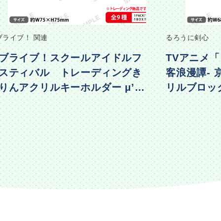
ブライブ！ 関連
るろうに剣心
ブライブ！スクールアイドルフ
TVアニメ「
スティバル トレーディングき
客浪漫譚-
りんアクリルキーホルダー μ’s
リルブロック 
物編Part2ver.