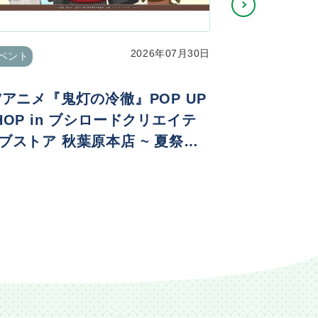
2026年07月30日
ベント
イベント
Vアニメ『鬼灯の冷徹』POP UP
Re:ゼロ
HOP in ブシロードクリエイテ
生日生活202
ブストア 秋葉原本店 ~ 夏祭りv
. ~