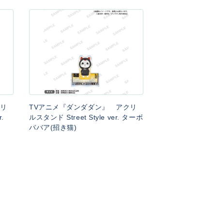
クリ
TVアニメ『ダンダダン』 アクリ
.
ルスタンド Street Style ver. ターボ
ババア(招き猫)