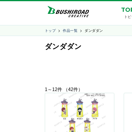
TO
トピ
トップ
作品一覧
ダンダダン
ダンダダン
1～12件 （42件）