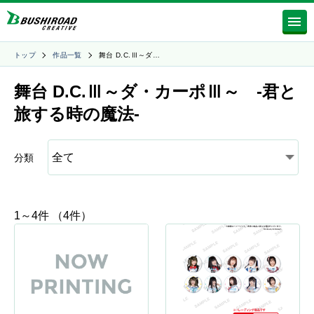
トップ
作品一覧
舞台 D.C.Ⅲ～ダ…
舞台 D.C.Ⅲ～ダ・カーポⅢ～ -君と
旅する時の魔法-
分類
1～4件 （4件）