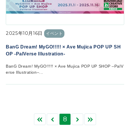
2025年10月16日
イベント
BanG Dream! MyGO!!!!! × Ave Mujica POP UP SH
OP -PalVerse Illustration-
BanG Dream! MyGO!!!!! × Ave Mujica POP UP SHOP –PalV
erse Illustration–...
8