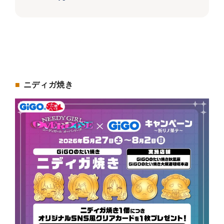
■
ニディガ焼き