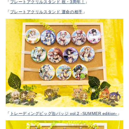
「
プレートアクリルスタンド 祝・3周年！
」
「
プレートアクリルスタンド 運命の相手
」
「
トレーディングビッグ缶バッジ vol.2 -SUMMER edition-
」