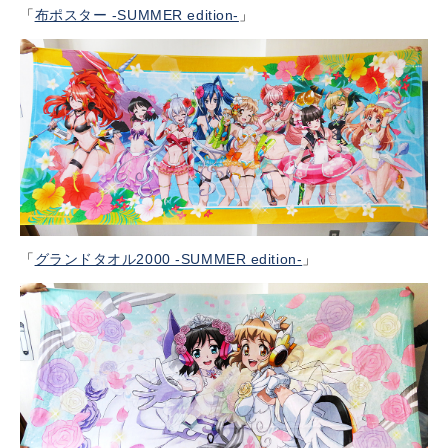
「
布ポスター -SUMMER edition-
」
「
グランドタオル2000 -SUMMER edition-
」