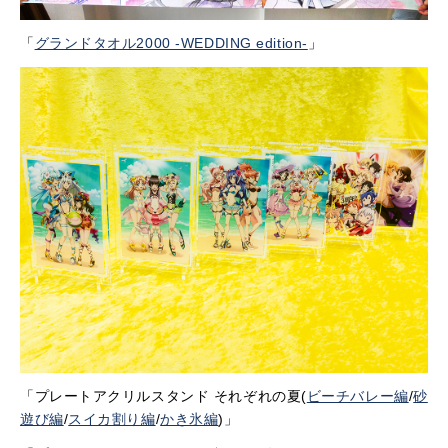
「
グランドタオル2000 -WEDDING edition-
」
「プレートアクリルスタンド それぞれの夏(
ビーチバレー編
/
砂
遊び編
/
スイカ割り編
/
かき氷編
)」