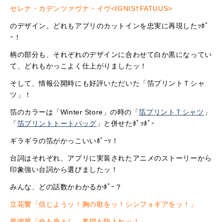
セレナ・カデンツァヴナ・イヴ<IGNIS†FATUUS>
のデザイン。どれもアプリのカットインを忠実に再現したｯﾎﾟ
ｰ！
柄の部分も、それぞれのデザインに合わせて白か黒になってい
て、どれもかっこよく仕上がりましたッ！
そして、情報公開時にも好評いただいた「箔プリントＴシャ
ツ」！
箔のカラーは「Winter Store」の時の「
箔プリントＴシャツ
」
「
箔プリントトートバッグ
」と併せたﾎﾟｯﾎﾟｰ
ギラギラの箔がかっこいいﾎﾟｰｯ！
台詞はそれぞれ、アプリに実装されたアニメのストーリーから
印象強い台詞から選びましたッ！
みんな、どの話数かわかるかﾎﾟｰ？
立花響「信じようッ！胸の歌をッ！シンフォギアをッ！」
風鳴翼「命を盾とし、希望を防人れッ！」