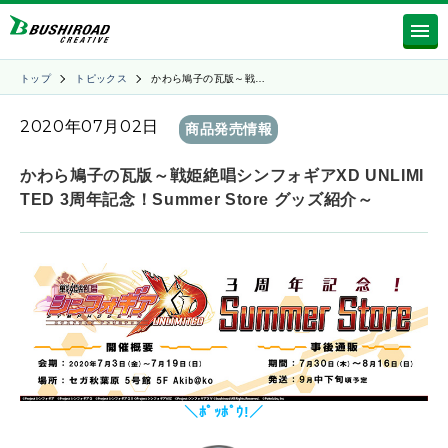
トップ
トピックス
かわら鳩子の瓦版～戦…
2020年07月02日
商品発売情報
かわら鳩子の瓦版～戦姫絶唱シンフォギアXD UNLIMI
TED 3周年記念！Summer Store グッズ紹介～
＼ﾎﾟｯﾎﾟｳ!／