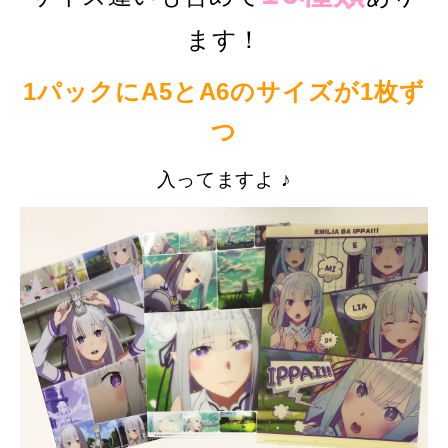
ます！
1パックにA5とA6のサイズが1枚ず
つ
入ってますよ ♪