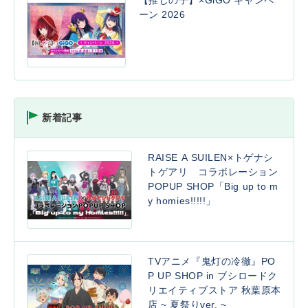
【推しの子】×GiGO キャンペ
ーン 2026
新着記事
RAISE A SUILEN×トゲナシ
トゲアリ コラボレーション
POPUP SHOP「Big up to m
y homies!!!!!」
TVアニメ『鬼灯の冷徹』PO
P UP SHOP in ブシロードク
リエイティブストア 秋葉原本
店 ~ 夏祭りver. ~