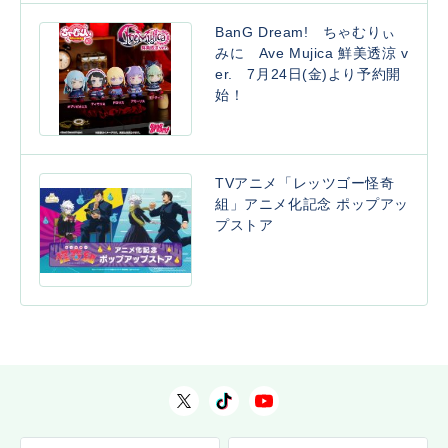
BanG Dream! ちゃむりぃ
みに Ave Mujica 鮮美透涼 v
er. 7月24日(金)より予約開
始！
TVアニメ「レッツゴー怪奇
組」アニメ化記念 ポップアッ
プストア