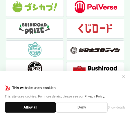
✕
This website uses cookies
This site uses cookies. For more details, please see our
Privacy Policy
.
Allow all
Deny
Show details
|
|
個人情報保護方針
お問い合わせ
クッキーポリシー
© 2017 bushiroad creative