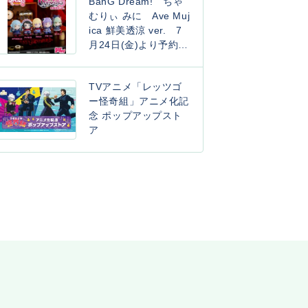
BanG Dream! ちゃ
むりぃ みに Ave Muj
ica 鮮美透涼 ver. 7
月24日(金)より予約開
始！
TVアニメ「レッツゴ
ー怪奇組」アニメ化記
念 ポップアップスト
ア