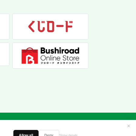
✕
Allow all
Deny
Show details