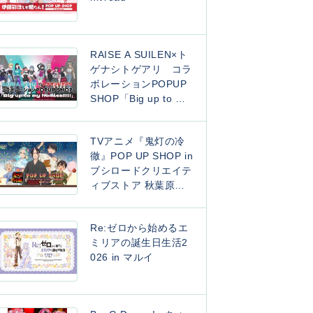
RAISE A SUILEN×ト
ゲナシトゲアリ コラ
ボレーションPOPUP
SHOP「Big up to my
homies!!!!!」
TVアニメ『鬼灯の冷
徹』POP UP SHOP in
ブシロードクリエイテ
ィブストア 秋葉原本
店 ~ 夏祭りver. ~
Re:ゼロから始めるエ
ミリアの誕生日生活2
026 in マルイ