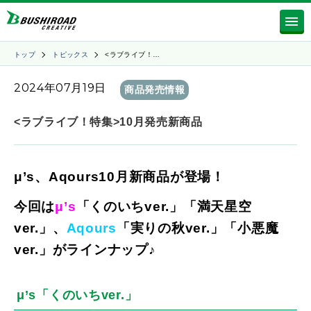
トップ
トピックス
<ラブライブ！…
2024年07月19日
商品発売情報
<ラブライブ！特集>10月発売新商品
μ’s、Aqours10
月
新商品が登場！
今回は
μ’s
「くのいちver.
」
「満天星空
ver.
」、
Aqours
「実りの秋ver.
」「小悪魔
ver.
」がラインナップ♪
μ’s「くのいちver.」