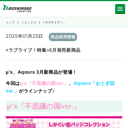
トップ
トピックス
<ラブライブ！…
2025年01月25日
商品発売情報
<ラブライブ！特集>3月発売新商品
μ’s、Aqours 3
月
新商品が登場！
今回は
μ’s
「不思議の国ver.
」
、
Aqours「おとぎ話
ver.」
がラインナップ♪
μ’s「
不思議の国ver.
」