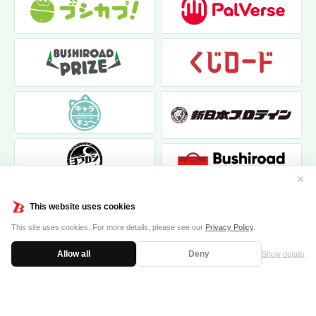
✕
This website uses cookies
This site uses cookies. For more details, please see our
Privacy Policy
.
Allow all
Deny
Show details
|
|
個人情報保護方針
お問い合わせ
クッキーポリシー
© 2017 bushiroad creative