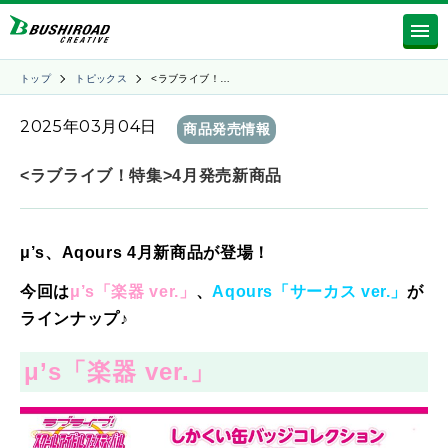
トップ
トピックス
<ラブライブ！…
2025年03月04日
商品発売情報
<ラブライブ！特集>4月発売新商品
μ’s、Aqours 4
月
新商品が登場！
今回は
μ’s
「楽器 ver.
」
、
Aqours「サーカス ver.」
が
ラインナップ♪
μ’s「楽器
ver.
」