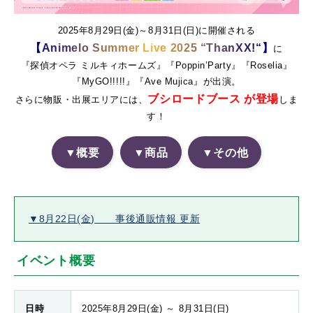
2025年8月29日(金)～8月31日(日)に開催される
【
A
n
i
m
e
l
o
S
u
m
m
e
r
L
i
v
e
2
0
2
5
“
T
h
a
n
X
X
!
“
】
に
『探偵オペラ ミルキィホームズ』『Poppin’Party』『Roselia』
『MyGO!!!!!』『Ave Mujica』が出演。
ブシロードブース が登場
さらに物販・出展エリアには、
しま
す！
▼概要
▼商品
▼その他
▼8月22日(金) 事後通販情報 更新
イベント概要
日時
2025年8月29日(金) ～ 8月31日(日)