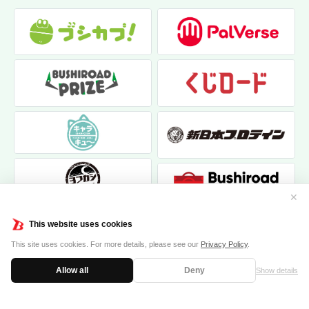
✕
This website uses cookies
This site uses cookies. For more details, please see our
Privacy Policy
.
Allow all
Deny
Show details
|
|
個人情報保護方針
お問い合わせ
クッキーポリシー