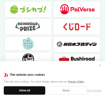
✕
This website uses cookies
This site uses cookies. For more details, please see our
Privacy Policy
.
Allow all
Deny
Show details
|
|
個人情報保護方針
お問い合わせ
クッキーポリシー
© 2017 bushiroad creative