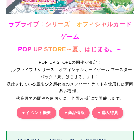
ラ
ブ
ラ
イ
ブ
！
シ
リ
ー
ズ
オ
フ
ィ
シ
ャ
ル
カ
ー
ド
ゲ
ー
ム
P
O
P
U
P
S
T
O
R
E
～
夏
、
は
じ
ま
る
。
～
P
OP
UP STOREの開催が決定！
【ラブライブ！シリーズ オフィシャルカードゲーム ブースター
パック「夏、はじまる。」】に
収録されている魔法少女風衣装のメンバーイラストを使用した新商
品が登場。
秋葉原での開催を皮切りに、全国5か所にて開催します。
▼イベント概要
▼商品情報
▼購入特典