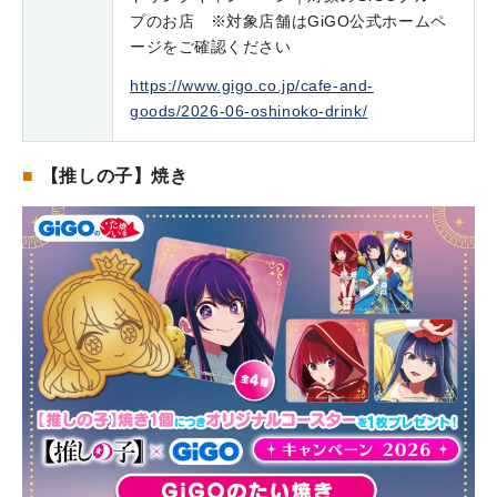
プのお店 ※対象店舗はGiGO公式ホームペ
ージをご確認ください
https://www.gigo.co.jp/cafe-and-
goods/2026-06-oshinoko-drink/
■
【推しの子】焼き