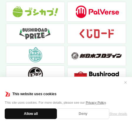
✕
This website uses cookies
This site uses cookies. For more details, please see our
Privacy Policy
.
Allow all
Deny
Show details
|
|
個人情報保護方針
お問い合わせ
クッキーポリシー
© 2017 bushiroad creative