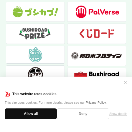
✕
This website uses cookies
This site uses cookies. For more details, please see our
Privacy Policy
.
Allow all
Deny
Show details
|
|
個人情報保護方針
お問い合わせ
クッキーポリシー
© 2017 bushiroad creative