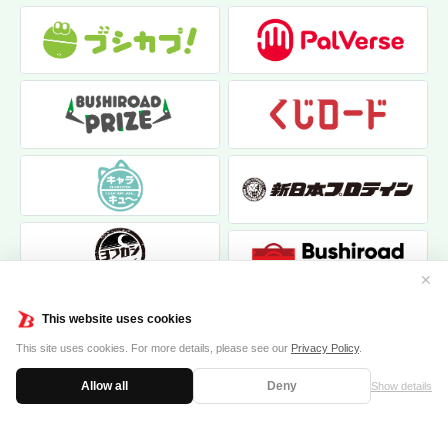
✕
This website uses cookies
This site uses cookies. For more details, please see our
Privacy Policy
.
Allow all
Deny
Show details
|
|
個人情報保護方針
お問い合わせ
クッキーポリシー
© 2017 bushiroad creative