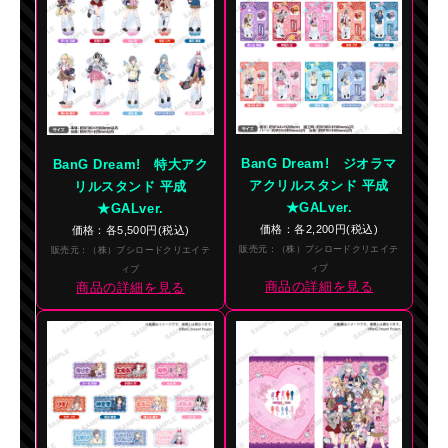
BanG Dream! ジオラマ
BanG Dream! 特大アク
アクリルスタンド 平成
リルスタンド 平成
★GALver.
★GALver.
価格：各2,200円(税込)
価格：各5,500円(税込)
販売元：（株）ブシロードクリエイテ
販売元：（株）ブシロードクリエイテ
ィブ
ィブ
商品の詳細を見る
商品の詳細を見る