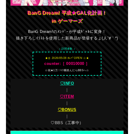
BanG Dream! 平成★GAL化計画！
in ゲーマーズ
BanG Dream!のﾒﾝﾊﾞｰが平成ｷﾞｬﾙに変身！
描き下ろしｲﾗｽﾄを使用した新商品が登場するょ(人´∀｀*)
♪ 訪問者数 ♪
★☆ 2026/05/28 ﾎﾑﾍﾟOPEN ☆★
counter:［ 00010000 ］
☆祝★1万！ｷﾘ番踏んだらBBSへ☆
♡INFO
|
♡ITEM
|
♡BONUS
|
♡BBS（
工事中）