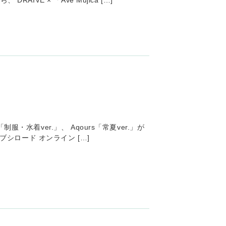
IVE × 「Ave Mujica […]
・水着ver.」、 Aqours「常夏ver.」が
」 ブシロード オンライン […]