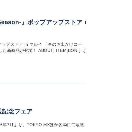
 Season-』ポップアップストア i
ポップアップストア in マルイ 「春のお出かけコー
品が登場！ ABOUT| ITEM|BON […]
送記念フェア
6年7月より、TOKYO MXほか各局にて放送