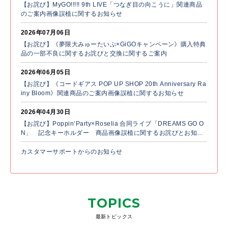
【お詫び】MyGO!!!!! 9th LIVE「つなぎ目の向こうに」関連商品
のご案内画像誤植に関するお知らせ
2026年07月06日
【お詫び】《夢限大みゅーたいぷ×GiGOキャンペーン》購入特典
品の一部不良に関するお詫びと交換に関するご案内
2026年06月05日
【お詫び】《コードギアス POP UP SHOP 20th Anniversary Ra
iny Bloom》関連商品のご案内画像誤植に関するお知らせ
2026年04月30日
【お詫び】Poppin’Party×Roselia 合同ライブ「DREAMS GO O
N」 記念キーホルダー 商品画像誤植に関するお詫びとお知ら
せ
カスタマーサポートからのお知らせ
TOPICS
最新トピックス