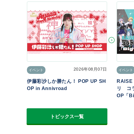
2026年08月07日
イベント
イベント
伊藤彩沙しか勝たん！ POP UP SH
RAIS
OP in Annivroad
リ コラ
OP「Big
トピックス一覧