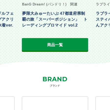
BanG Dream! (バンドリ！) 関連
ラブライ
ドルフェ
夢限大みゅーたいぷ 47都道府県制
ラブラ
グアクリ
覇の旅「スーパーポジション」 ト
スティ
着ver.
レーディングブロマイド vol.2
んアクリ
Part2ve
商品一覧
BRAND
ブランド