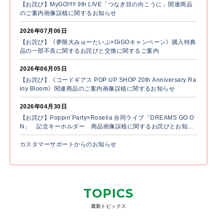
【お詫び】MyGO!!!!! 9th LIVE「つなぎ目の向こうに」関連商品
のご案内画像誤植に関するお知らせ
2026年07月06日
【お詫び】《夢限大みゅーたいぷ×GiGOキャンペーン》購入特典
品の一部不良に関するお詫びと交換に関するご案内
2026年06月05日
【お詫び】《コードギアス POP UP SHOP 20th Anniversary Ra
iny Bloom》関連商品のご案内画像誤植に関するお知らせ
2026年04月30日
【お詫び】Poppin’Party×Roselia 合同ライブ「DREAMS GO O
N」 記念キーホルダー 商品画像誤植に関するお詫びとお知ら
せ
カスタマーサポートからのお知らせ
TOPICS
最新トピックス