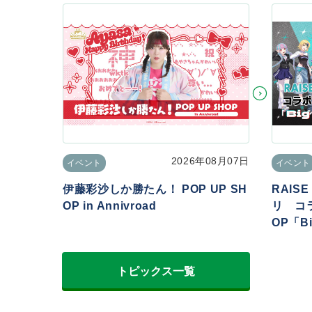
2026年08月07日
イベント
イベント
伊藤彩沙しか勝たん！ POP UP SH
RAIS
OP in Annivroad
リ コラ
OP「Big
トピックス一覧