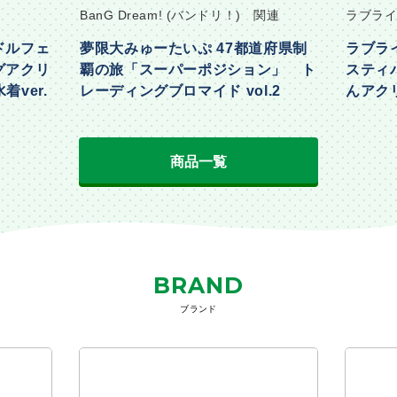
BanG Dream! (バンドリ！) 関連
ラブライ
ドルフェ
夢限大みゅーたいぷ 47都道府県制
ラブラ
グアクリ
覇の旅「スーパーポジション」 ト
スティ
着ver.
レーディングブロマイド vol.2
んアクリ
Part2ve
商品一覧
BRAND
ブランド