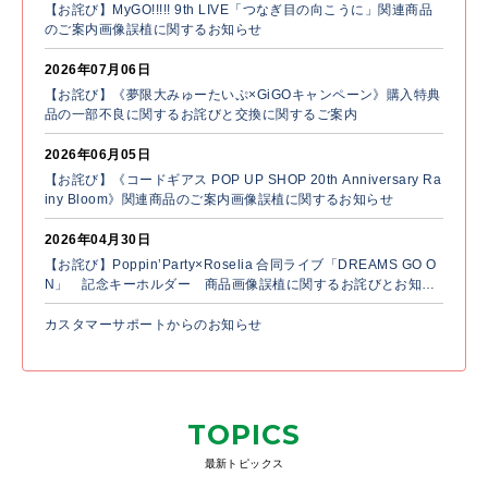
【お詫び】MyGO!!!!! 9th LIVE「つなぎ目の向こうに」関連商品
のご案内画像誤植に関するお知らせ
2026年07月06日
【お詫び】《夢限大みゅーたいぷ×GiGOキャンペーン》購入特典
品の一部不良に関するお詫びと交換に関するご案内
2026年06月05日
【お詫び】《コードギアス POP UP SHOP 20th Anniversary Ra
iny Bloom》関連商品のご案内画像誤植に関するお知らせ
2026年04月30日
【お詫び】Poppin’Party×Roselia 合同ライブ「DREAMS GO O
N」 記念キーホルダー 商品画像誤植に関するお詫びとお知ら
せ
カスタマーサポートからのお知らせ
TOPICS
最新トピックス