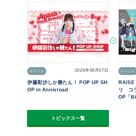
2026年08月07日
イベント
イベント
伊藤彩沙しか勝たん！ POP UP SH
RAIS
OP in Annivroad
リ コラ
OP「Big
トピックス一覧