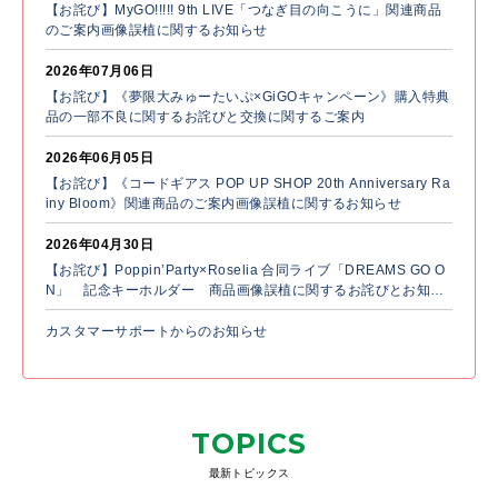
【お詫び】MyGO!!!!! 9th LIVE「つなぎ目の向こうに」関連商品
のご案内画像誤植に関するお知らせ
2026年07月06日
【お詫び】《夢限大みゅーたいぷ×GiGOキャンペーン》購入特典
品の一部不良に関するお詫びと交換に関するご案内
2026年06月05日
【お詫び】《コードギアス POP UP SHOP 20th Anniversary Ra
iny Bloom》関連商品のご案内画像誤植に関するお知らせ
2026年04月30日
【お詫び】Poppin’Party×Roselia 合同ライブ「DREAMS GO O
N」 記念キーホルダー 商品画像誤植に関するお詫びとお知ら
せ
カスタマーサポートからのお知らせ
TOPICS
最新トピックス