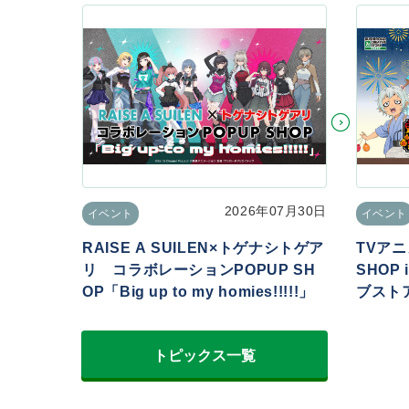
2026年07月30日
イベント
イベント
RAISE A SUILEN×トゲナシトゲア
TVアニ
リ コラボレーションPOPUP SH
SHOP
OP「Big up to my homies!!!!!」
ブストア
トピックス一覧