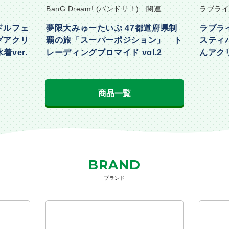
BanG Dream! (バンドリ！) 関連
ラブライ
ドルフェ
夢限大みゅーたいぷ 47都道府県制
ラブラ
グアクリ
覇の旅「スーパーポジション」 ト
スティ
着ver.
レーディングブロマイド vol.2
んアクリ
Part2ve
商品一覧
BRAND
ブランド