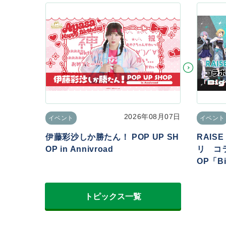
2026年08月07日
イベント
イベント
伊藤彩沙しか勝たん！ POP UP SH
RAIS
OP in Annivroad
リ コラ
OP「Big
トピックス一覧