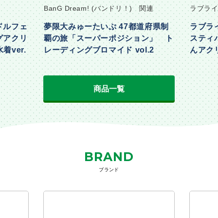
BanG Dream! (バンドリ！) 関連
ラブライ
ドルフェ
夢限大みゅーたいぷ 47都道府県制
ラブラ
グアクリ
覇の旅「スーパーポジション」 ト
スティ
着ver.
レーディングブロマイド vol.2
んアクリ
Part2ve
商品一覧
BRAND
ブランド