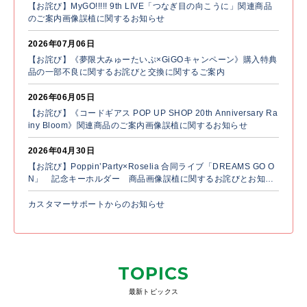
【お詫び】MyGO!!!!! 9th LIVE「つなぎ目の向こうに」関連商品
のご案内画像誤植に関するお知らせ
2026年07月06日
【お詫び】《夢限大みゅーたいぷ×GiGOキャンペーン》購入特典
品の一部不良に関するお詫びと交換に関するご案内
2026年06月05日
【お詫び】《コードギアス POP UP SHOP 20th Anniversary Ra
iny Bloom》関連商品のご案内画像誤植に関するお知らせ
2026年04月30日
【お詫び】Poppin’Party×Roselia 合同ライブ「DREAMS GO O
N」 記念キーホルダー 商品画像誤植に関するお詫びとお知ら
せ
カスタマーサポートからのお知らせ
TOPICS
最新トピックス