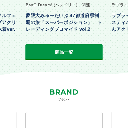
BanG Dream! (バンドリ！) 関連
ラブライ
ドルフェ
夢限大みゅーたいぷ 47都道府県制
ラブラ
グアクリ
覇の旅「スーパーポジション」 ト
スティ
着ver.
レーディングブロマイド vol.2
んアクリ
Part2ve
商品一覧
BRAND
ブランド