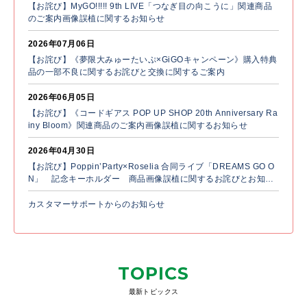
【お詫び】MyGO!!!!! 9th LIVE「つなぎ目の向こうに」関連商品
のご案内画像誤植に関するお知らせ
2026年07月06日
【お詫び】《夢限大みゅーたいぷ×GiGOキャンペーン》購入特典
品の一部不良に関するお詫びと交換に関するご案内
2026年06月05日
【お詫び】《コードギアス POP UP SHOP 20th Anniversary Ra
iny Bloom》関連商品のご案内画像誤植に関するお知らせ
2026年04月30日
【お詫び】Poppin’Party×Roselia 合同ライブ「DREAMS GO O
N」 記念キーホルダー 商品画像誤植に関するお詫びとお知ら
せ
カスタマーサポートからのお知らせ
TOPICS
最新トピックス