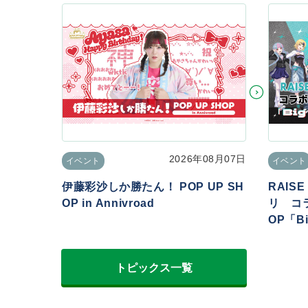
2026年08月07日
イベント
イベント
伊藤彩沙しか勝たん！ POP UP SH
RAIS
OP in Annivroad
リ コラ
OP「Big
トピックス一覧