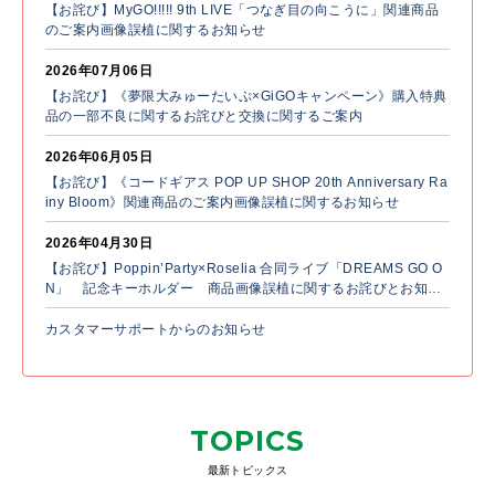
【お詫び】MyGO!!!!! 9th LIVE「つなぎ目の向こうに」関連商品
のご案内画像誤植に関するお知らせ
2026年07月06日
【お詫び】《夢限大みゅーたいぷ×GiGOキャンペーン》購入特典
品の一部不良に関するお詫びと交換に関するご案内
2026年06月05日
【お詫び】《コードギアス POP UP SHOP 20th Anniversary Ra
iny Bloom》関連商品のご案内画像誤植に関するお知らせ
2026年04月30日
【お詫び】Poppin’Party×Roselia 合同ライブ「DREAMS GO O
N」 記念キーホルダー 商品画像誤植に関するお詫びとお知ら
せ
カスタマーサポートからのお知らせ
TOPICS
最新トピックス