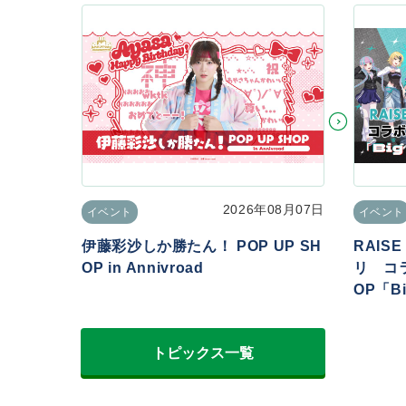
2026年08月07日
イベント
イベント
伊藤彩沙しか勝たん！ POP UP SH
RAIS
OP in Annivroad
リ コラ
OP「Big
トピックス一覧