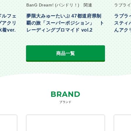
BanG Dream! (バンドリ！) 関連
ラブライ
ドルフェ
夢限大みゅーたいぷ 47都道府県制
ラブラ
グアクリ
覇の旅「スーパーポジション」 ト
スティ
着ver.
レーディングブロマイド vol.2
んアクリ
Part2ve
商品一覧
BRAND
ブランド